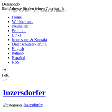
Delimondo
Delimondo
Ihre Adresse für den feinen Geschmack
Ihre Adresse für den feinen Geschmack
Home
Wir über uns.
Neuheiten
Produkte
Links
Impressum & Kontakt
Datenschutzerklärung
English
Italiano
Español
RSS
17
Feb.
-->
Inzersdorfer
Inzersdorfer