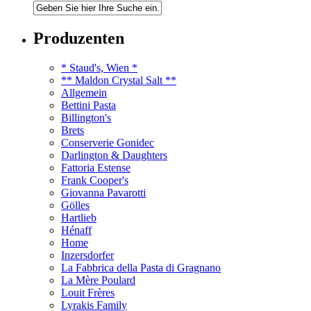
Produzenten
* Staud's, Wien *
** Maldon Crystal Salt **
Allgemein
Bettini Pasta
Billington's
Brets
Conserverie Gonidec
Darlington & Daughters
Fattoria Estense
Frank Cooper's
Giovanna Pavarotti
Gölles
Hartlieb
Hénaff
Home
Inzersdorfer
La Fabbrica della Pasta di Gragnano
La Mère Poulard
Louit Frères
Lyrakis Family