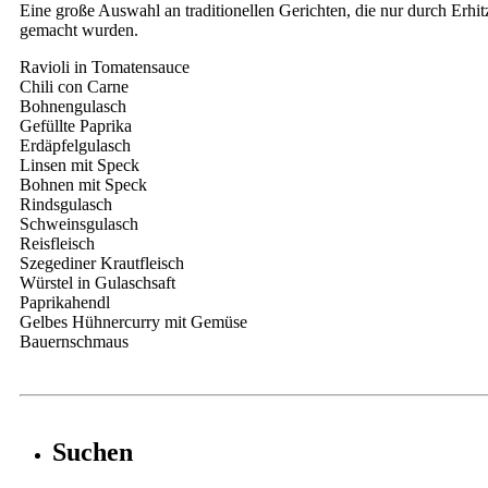
Eine große Auswahl an traditionellen Gerichten, die nur durch Erhitz
gemacht wurden.
Ravioli in Tomatensauce
Chili con Carne
Bohnengulasch
Gefüllte Paprika
Erdäpfelgulasch
Linsen mit Speck
Bohnen mit Speck
Rindsgulasch
Schweinsgulasch
Reisfleisch
Szegediner Krautfleisch
Würstel in Gulaschsaft
Paprikahendl
Gelbes Hühnercurry mit Gemüse
Bauernschmaus
Suchen