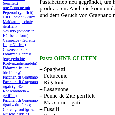
Pastabetrieb neu gegründet, um h
(geriffelt)
produzieren. Auch sie konnten 
rote Pennette mit
Peperoni (geriffelt)
und dem Geruch von Gragnano ni
Gli Elicoidali (kurze
Makkaroni, schräg
geriffelt)
Vesuvio (Nudeln in
Häubchenform)
Caserecce (gedrehte,
lange Nudeln)
Caserecce kurz
Fidanzati Capresi
Pasta OHNE GLUTEN
(eng gedrehte
Korkenziehernudeln)
Fidanzati italiani
– Spaghetti
(dreifarbig)
– Fettuccine
Paccheri di Gragnano
– Rigatoni
Paccheri di Gragnano
rigati (große
– Lasagnone
Röhrennudeln –
– Penne de Zite geriffelt
geriffelt)
Paccheri di Gragnano
– Maccarun rigati
rigati – dreifarbig
– Fussili
Conchiglioni (große
Muschelnudeln)