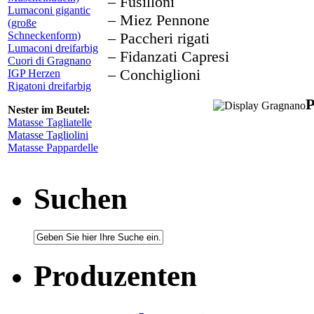
– Fusilloni
Lumaconi gigantic
– Miez Pennone
(große
Schneckenform)
– Paccheri rigati
Lumaconi dreifarbig
– Fidanzati Capresi
Cuori di Gragnano
– Conchiglioni
IGP Herzen
Rigatoni dreifarbig
P
Nester im Beutel:
Matasse Tagliatelle
Matasse Tagliolini
Matasse Pappardelle
Suchen
Produzenten