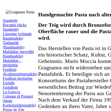
Handgemachte Pasta nach alter
Spaghetti
Der Teig wird durch Bronzefo
Bucatini (dicke
Spaghetti)
Oberfläche rauer und die Pas
Linguine (schmale
wird.
Bandnudeln)
Tagliatelle
(Bandnudeln)
Das Herstellen von Pasta ist in 
Mafaldine (gewellte
ein historischer Schatz, Kultur, 
Bandnudeln)
Geheimnis. Mario Moccia konnt
Mafaldine –
dreifarbig
Gragnanos nicht widerstehen un
Fusilloni
Pastafabrik. Er beteiligte sich a
(Korkenziehernudeln)
Fusilloni dreifarbig
Konsortiums der Pastahersteller
Farfalle
wesentlichen Beitrag zur Wiede
Farfalloni
La Gnocca
Neuorientierung der Pasta aus G
Colonne di Pompei
Nach dem Verkauf der Firma 199
(lange
Korkenziehernudeln)
Gedenken an ihren Vater, Jahre 
Penne de Zite