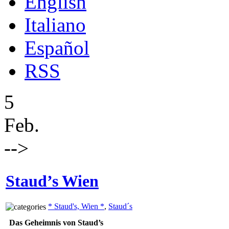
English
Italiano
Español
RSS
5
Feb.
-->
Staud’s Wien
* Staud's, Wien *
,
Staud´s
Das Geheimnis von Staud’s