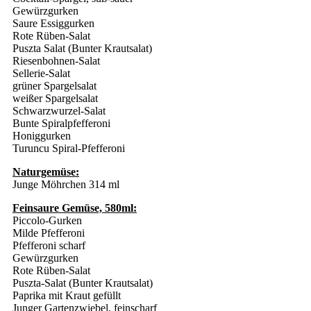
Gewürzgurken
Saure Essiggurken
Rote Rüben-Salat
Puszta Salat (Bunter Krautsalat)
Riesenbohnen-Salat
Sellerie-Salat
grüner Spargelsalat
weißer Spargelsalat
Schwarzwurzel-Salat
Bunte Spiralpfefferoni
Honiggurken
Turuncu Spiral-Pfefferoni
Naturgemüse:
Junge Möhrchen 314 ml
Feinsaure Gemüse, 580ml:
Piccolo-Gurken
Milde Pfefferoni
Pfefferoni scharf
Gewürzgurken
Rote Rüben-Salat
Puszta-Salat (Bunter Krautsalat)
Paprika mit Kraut gefüllt
Junger Gartenzwiebel, feinscharf