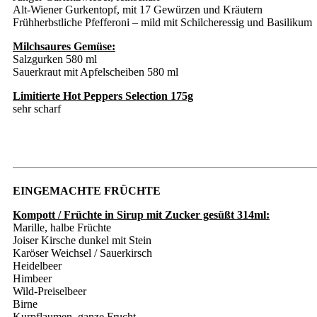
Alt-Wiener Gurkentopf, mit 17 Gewürzen und Kräutern
Frühherbstliche Pfefferoni – mild mit Schilcheressig und Basilikum
Milchsaures Gemüse:
Salzgurken 580 ml
Sauerkraut mit Apfelscheiben 580 ml
Limitierte Hot Peppers Selection 175g
sehr scharf
EINGEMACHTE FRÜCHTE
Kompott / Früchte in Sirup mit Zucker gesüßt 314ml:
Marille, halbe Früchte
Joiser Kirsche dunkel mit Stein
Karöser Weichsel / Sauerkirsch
Heidelbeer
Himbeer
Wild-Preiselbeer
Birne
Kurpflaumen, ganze Frucht