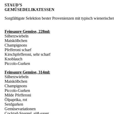
STAUD’S
GEMÜSEDELIKATESSEN
Sorgfältigste Selektion bester Provenienzen mit typisch wienerische
Feinsaure Gemüse, 228ml:
Silberzwiebeln
Maiskölbchen
Champignons
Pfefferoni scharf
Kirschpfefferoni, sehr scharf
Knoblauch
Piccolo-Gurken
Feinsaure Gemüse, 314ml:
Silberzwiebeln
Maiskölbchen
Champignons
Piccolo-Gurken
Milde Pfefferoni
Ölpaprika, rot
Senfgurken
Gemüsevariationen
Cocktail-Spargel, süß-sauer