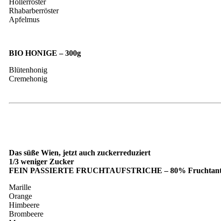
Hollerröster
Rhabarberröster
Apfelmus
BIO HONIGE – 300g
Blütenhonig
Cremehonig
Das süße Wien, jetzt auch zuckerreduziert
1/3 weniger Zucker
FEIN PASSIERTE FRUCHTAUFSTRICHE – 80% Fruchtantei
Marille
Orange
Himbeere
Brombeere