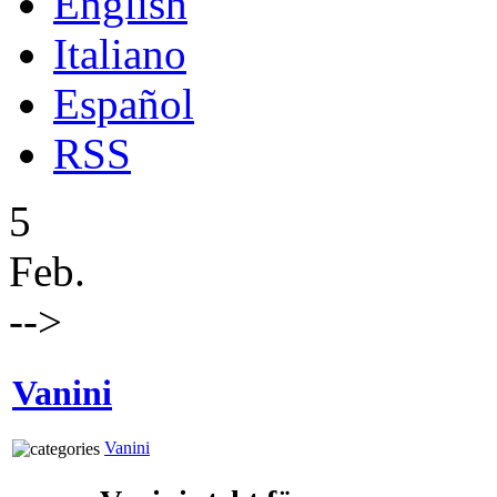
English
Italiano
Español
RSS
5
Feb.
-->
Vanini
Vanini